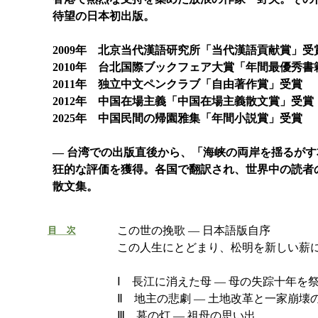
待望の日本初出版。
2009年 北京当代漢語研究所「当代漢語貢献賞」受
2010年 台北国際ブックフェア大賞「年間最優秀書
2011年 独立中文ペンクラブ「自由著作賞」受賞
2012年 中国在場主義「中国在場主義散文賞」受賞
2025年 中国民間の帰園雅集「年間小説賞」受賞
― 台湾での出版直後から、「海峡の両岸を揺るが
狂的な評価を獲得。各国で翻訳され、世界中の読者
散文集。
この世の挽歌 ― 日本語版自序
この人生にとどまり、松明を新しい薪に
Ⅰ 長江に消えた母 ― 母の失踪十年を
Ⅱ 地主の悲劇 ― 土地改革と一家崩壊
Ⅲ 墓の灯 ― 祖母の思い出