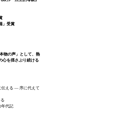
賞
籍」受賞
す本物の声」として、熱
の心を揺さぶり続ける
伝える ― 序に代えて
祭る
の年代記