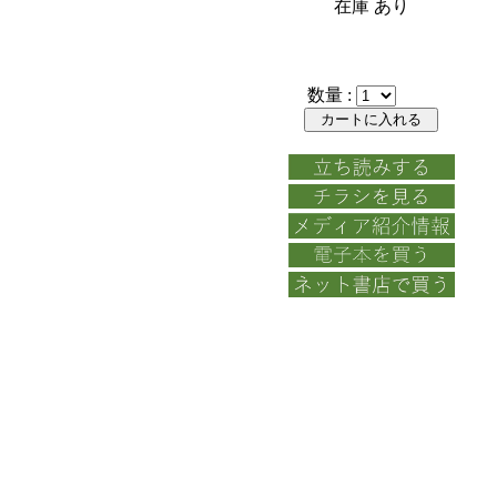
在庫 あり
数量 :