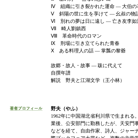
Ⅳ 組織に引き裂かれた運命 ― 大伯
Ⅴ 斜陽の世に生を享けて ― 幺叔の物
Ⅵ 別れの夢は日に遠し ― 亡き友李
Ⅶ 畸人劉鎮西
Ⅷ 革命時代のロマン
Ⅸ 刑場に引き立てられた青春
Ⅹ ある料理人の話 ― 掌瓢の黎爺
故郷・故人・故事 ― 跋に代えて
自撰年譜
解説 野夫と江湖文学（王小林）
野夫（やふ）
1962年に中国湖北省利川県で生まれ
業後、公安部門に勤務したが、天安門
などを経て、自由作家、詩人、ジャー