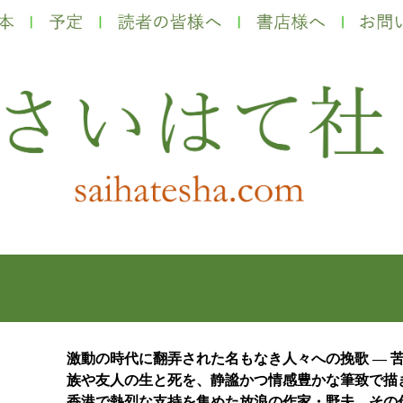
激動の時代に翻弄された名もなき人々への挽歌 ― 
族や友人の生と死を、静謐かつ情感豊かな筆致で描
香港で熱烈な支持を集めた放浪の作家・野夫。その