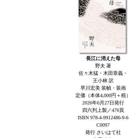
長江に消えた母
野夫 著
佐々木猛・木田章義・
王小林 訳
早川宏美 装幀・装画
定価（本体4,000円＋税）
2026年6月27日発行
四六判上製／476頁
ISBN 978-4-9912486-9-6
C0097
発行 さいはて社