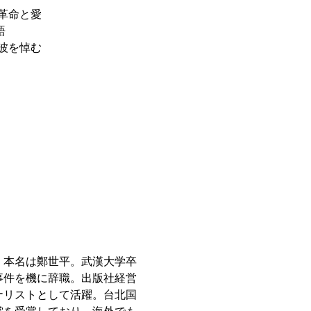
の革命と愛
語
如波を悼む
る。本名は鄭世平。武漢大学卒
事件を機に辞職。出版社経営
ナリストとして活躍。台北国